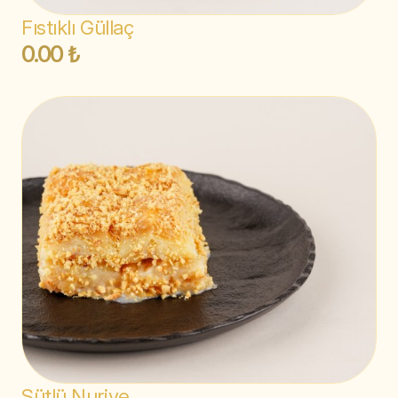
Fıstıklı Güllaç
0.00 ₺
Sütlü Nuriye