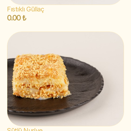
Fıstıklı Güllaç
0.00 ₺
Sütlü Nuriye