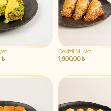
yet
Cevizli Muska
 ₺
1,900.00 ₺