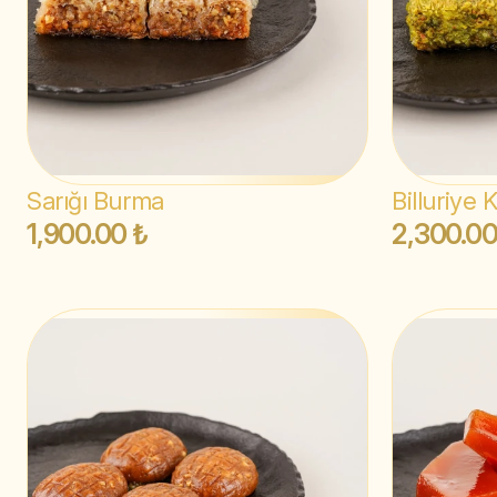
Sarığı Burma
Billuriye 
1,900.00 ₺
2,300.00