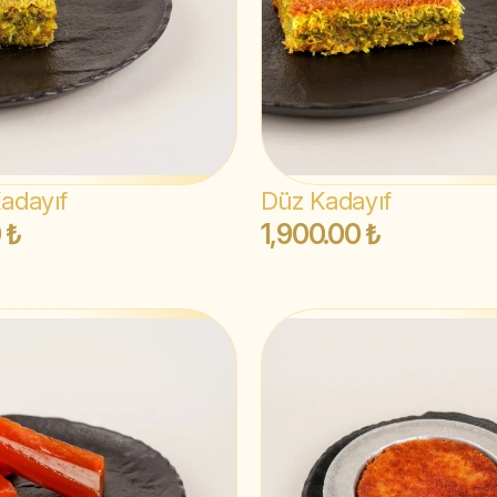
Kadayıf
Düz Kadayıf
 ₺
1,900.00 ₺