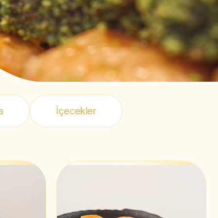
a
İçecekler