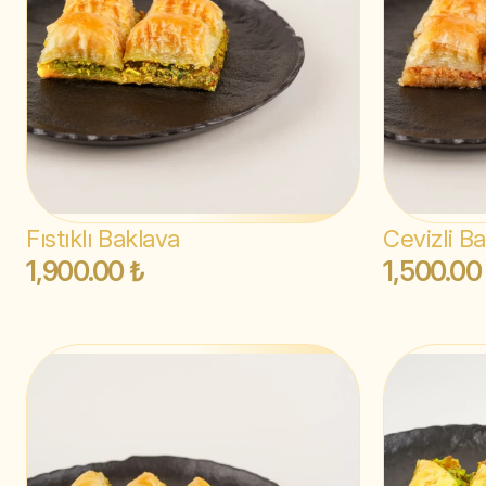
Fıstıklı Baklava
Cevizli B
1,900.00 ₺
1,500.00