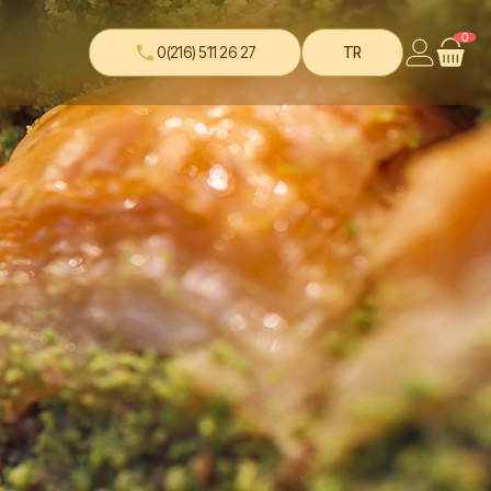
0
0(216) 511 26 27
TR