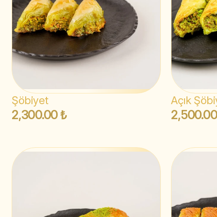
Şöbiyet
Açık Şöbi
2,300.00 ₺
2,500.00