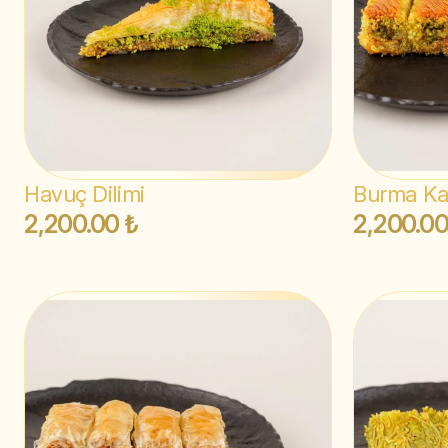
Havuç Dilimi
Burma Ka
2,200.00 ₺
2,200.00