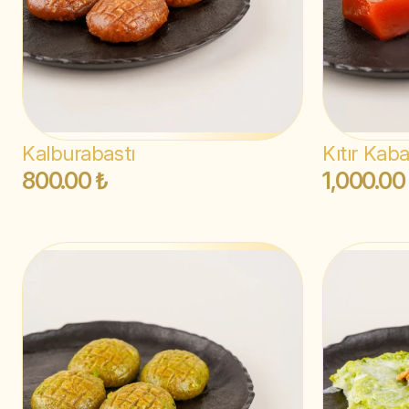
Kalburabastı
Kıtır Kab
800.00 ₺
1,000.00