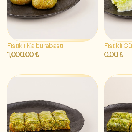
Fıstıklı Kalburabastı
Fıstıklı Gü
1,000.00 ₺
0.00 ₺