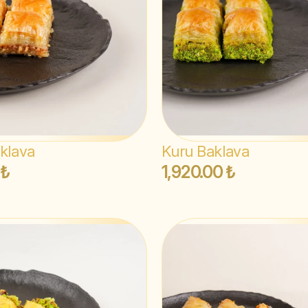
aklava
Kuru Baklava
 ₺
1,920.00 ₺