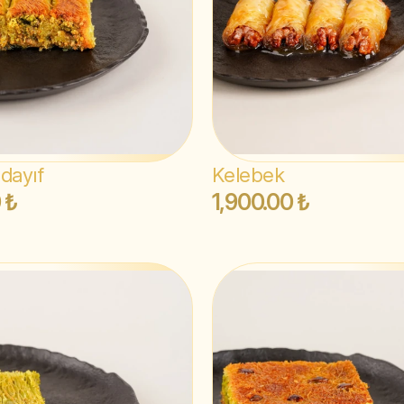
dayıf
Kelebek
 ₺
1,900.00 ₺