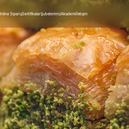
nline Sipariş
Sertifikalar
Şubelerimiz
Akademi
İletişim