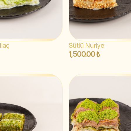
llaç
Sütlü Nuriye
1,500.00 ₺