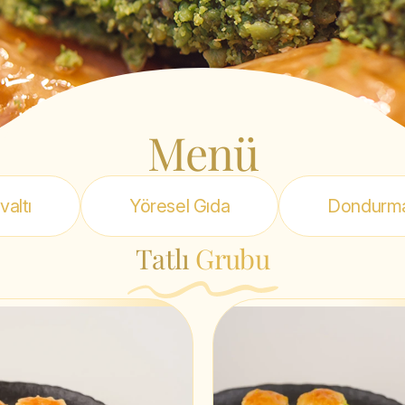
Menü
valtı
Yöresel Gıda
Dondurm
Tatlı
Grubu