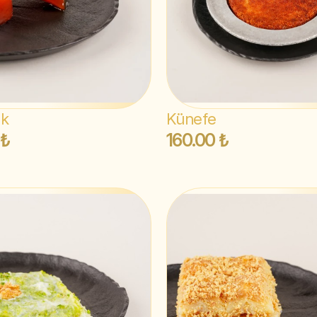
ak
Künefe
 ₺
160.00 ₺