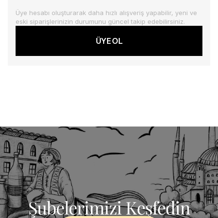
Üye hesabı oluşturarak daha hızlı alışveriş yapabilir, yeni ve
eski siparişlerinizin durumunu güncel takip edebilirsiniz.
ÜYE OL
Şubelerimizi Keşfedin