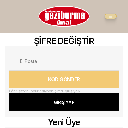
ŞİFRE DEĞİŞTİR
KOD GÖNDER
Eğer şifreni hatırladıysan şimdi giriş yap.
GİRİŞ YAP
Yeni Üye