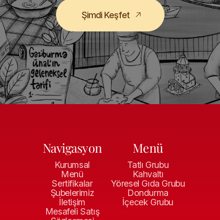
Şimdi Keşfet
Navigasyon
Menü
Kurumsal
Tatlı Grubu
Menü
Kahvaltı
Sertifikalar
Yöresel Gıda Grubu
Şubelerimiz
Dondurma
İletişim
İçecek Grubu
Mesafeli Satış