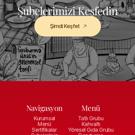
Şubelerimizi Keşfedin
Şimdi Keşfet
Navigasyon
Menü
Kurumsal
Tatlı Grubu
Menü
Kahvaltı
Sertifikalar
Yöresel Gıda Grubu