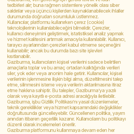
tedbirleri alır; buna rağmen sistemlere yönelik olası siber
saldırılar veya üçüncü kişilerden kaynaklanabilecek ihlaller
durumunda doğrudan sorumluluk üstlenmez.
Kullanıcılar, platformu kullanırken çerez (cookie)
teknolojilerinin kullanılabileceğini bilmelidir. Çerezler,
kullanıcı deneyimini geliştirmek, istatistiksel analiz yapmak
ve hizmet kalitesini artırmak amacıyla kullanılabilir. Kullanıcı,
tarayıcı ayarlarından çerezleri kabul etmeme seçeneğini
kullanabilir; ancak bu durumda bazı site işlevleri
kısıtlanabilir.
Gaziburma, kullanıcıların kişisel verilerini sadece belirtilen
amaçlarla toplar ve bu amaç ortadan kalktığında verileri
siler, yok eder veya anonim hale getirir. Kullanıcılar, kişisel
verilerinin işlenmesine ilişkin bilgi alma, düzeltilmesini talep
etme, silinmesini isteme veya verilerin aktarılmasına itiraz
etme hakkına sahiptir. Bu talepler, Gaziburma’ya yazılı
olarak veya kayıtlı e-posta adresi aracılığıyla iletilebilir.
Gaziburma, işbu Gizlilik Politikası’nı yasal düzenlemeler,
teknik gereklilikler veya hizmet kapsamındaki değişiklikler
doğrultusunda güncelleyebilir. Güncellenen politika, yayım
anından itibaren geçerlilik kazanır. Kullanıcıların bu politikayı
düzenli olarak incelemeleri önerilir.
Gaziburma platformunu kullanmaya devam eden her