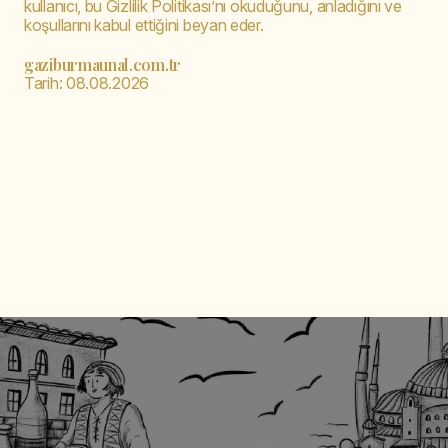
kullanıcı, bu Gizlilik Politikası’nı okuduğunu, anladığını ve
koşullarını kabul ettiğini beyan eder.
gaziburmaunal.com.tr
Tarih:
08.08.2026