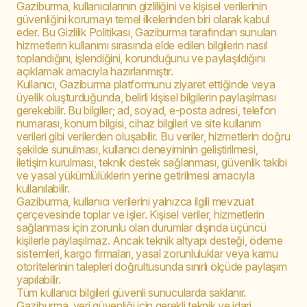
Gaziburma, kullanıcılarının gizliliğini ve kişisel verilerinin
güvenliğini korumayı temel ilkelerinden biri olarak kabul
eder. Bu Gizlilik Politikası, Gaziburma tarafından sunulan
hizmetlerin kullanımı sırasında elde edilen bilgilerin nasıl
toplandığını, işlendiğini, korunduğunu ve paylaşıldığını
açıklamak amacıyla hazırlanmıştır.
Kullanıcı, Gaziburma platformunu ziyaret ettiğinde veya
üyelik oluşturduğunda, belirli kişisel bilgilerin paylaşılması
gerekebilir. Bu bilgiler; ad, soyad, e-posta adresi, telefon
numarası, konum bilgisi, cihaz bilgileri ve site kullanım
verileri gibi verilerden oluşabilir. Bu veriler, hizmetlerin doğru
şekilde sunulması, kullanıcı deneyiminin geliştirilmesi,
iletişim kurulması, teknik destek sağlanması, güvenlik takibi
ve yasal yükümlülüklerin yerine getirilmesi amacıyla
kullanılabilir.
Gaziburma, kullanıcı verilerini yalnızca ilgili mevzuat
çerçevesinde toplar ve işler. Kişisel veriler, hizmetlerin
sağlanması için zorunlu olan durumlar dışında üçüncü
kişilerle paylaşılmaz. Ancak teknik altyapı desteği, ödeme
sistemleri, kargo firmaları, yasal zorunluluklar veya kamu
otoritelerinin talepleri doğrultusunda sınırlı ölçüde paylaşım
yapılabilir.
Tüm kullanıcı bilgileri güvenli sunucularda saklanır.
Gaziburma, veri güvenliği için gerekli teknik ve idari