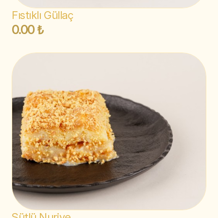
Fıstıklı Güllaç
0.00 ₺
Sütlü Nuriye