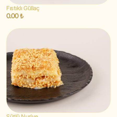
Fıstıklı Güllaç
0.00 ₺
Sütlü Nuriye